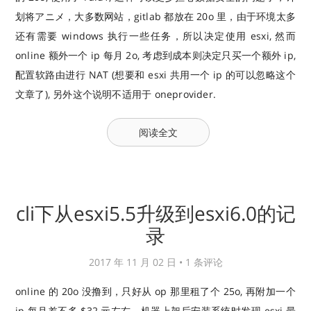
划将アニメ，大多数网站，gitlab 都放在 20o 里，由于环境太多
还有需要 windows 执行一些任务，所以决定使用 esxi, 然而
online 额外一个 ip 每月 2o, 考虑到成本则决定只买一个额外 ip,
配置软路由进行 NAT (想要和 esxi 共用一个 ip 的可以忽略这个
文章了), 另外这个说明不适用于 oneprovider.
阅读全文
cli下从esxi5.5升级到esxi6.0的记
录
2017 年 11 月 02 日 •
1 条评论
online 的 20o 没撸到，只好从 op 那里租了个 25o, 再附加一个
ip 每月差不多 $32 元左右，机器上架后安装系统时发现 esxi 最