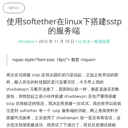
MENU
使用softether在linux下搭建sstp
的服务端
shirakun
•
2016 年 11 月 10 日
•
LL大法
•
阅读设置
<span style="font-size: 18pt;"> 前言 </span>
再次尝试搭建 sstp 还得从园区的污染说起，正如之前所说的那
样，鄙人所在的科技园区是污染重灾区，今天早上我的
shadowvpn 又断开连接了，原因和以前一样，都是直接丢弃数
据包，突然想起之前小伙伴搭建 shadowvpn 丢包严重而搭建
sstp 后很稳定的情况，我决定再搭建一次试试，我在很早以前就
注意到 softether 有一个 sstp 服务端的功能，网上查阅资料并
搭建均无效果，之后使用了 shadowvpn 就一直没有再尝试，这
次也没指望搭建成功，然而试了下成功了，而且目前测试很稳