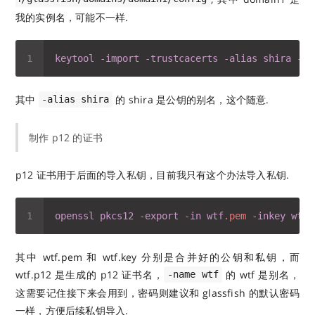
我的实例名，可能不一样.
keytool
-import
-trustcacerts
-alias
shira
-fi
其中
的 shira 是公钥的别名，这个随意.
-alias shira
制作 p12 的证书
p12 证书用于后面的导入私钥，目前我只有这个办法导入私钥.
openssl
pkcs12
-export
-in
wtf
.pem
-inkey
wtf
.
其中 wtf.pem 和 wtf.key 分别是合并好的公钥和私钥，而
wtf.p12 是生成的 p12 证书名，
的 wtf 是别名，
-name wtf
这需要记住接下来会用到，密码则建议和 glassfish 的默认密码
一样，方便后续私钥导入.