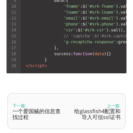
'fname'
:$(
'#srk-fname'
'lname'
:$(
'#srk-lname'
'email'
:$(
'#srk-email'
'phone'
:$(
'#srk-phone'
'csr'
:$(
'#srk-csr'
// 'captcha':$('#srk-captcha'
'g-recaptcha-response'
:grecap
success
:
function
(
data
)
</
script
>
下一篇:
上一篇:
一个爱国贼的信息查
给glassfish4配置和
找过程
导入可信ssl证书