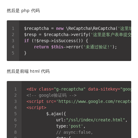
然后是 php 代码
$recaptcha = 
new
 \ReCaptcha\ReCaptcha(
'这里填写g
$resp = $recaptcha->verify(
'这里是客户表单提交的
if
return
$this
->error(
'未通过验证!'
然后是前端 html 代码
<
div
class
=
"g-recaptcha"
data-sitekey
=
"googl
<!-- google验证码 -->
<
script
src
=
'https://www.google.com/recaptcha
<
script
>
url
:
"/ssl/index/create.html"
type
:
'post'
// async:false,