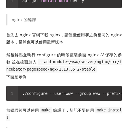
apt-get 
install
uuid
nginx 的編譯
首先去 nginx 官網下載 nginx，請儘量使用和之前相同的 nginx
版本，當然也可以使用最新版本
然後解壓並執行 configure 的時候複製前面 nginx -V 保存的參
數 並在後面加入
--add-module=/www/server/nginx/src/i
ncubator-pagespeed-ngx-1.13.35.2-stable
下面是示例
./configure --user=www --group=www --prefix=
/w
無錯誤後可以使用
編譯了，切記不要使用
make
make instal
l