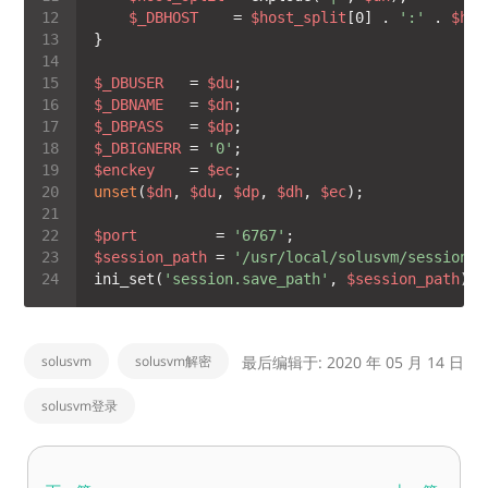
$_DBHOST
    = 
$host_split
[0] . 
':'
 . 
$hos
$_DBUSER
   = 
$du
$_DBNAME
   = 
$dn
$_DBPASS
   = 
$dp
$_DBIGNERR
 = 
'0'
$enckey
    = 
$ec
unset
(
$dn
, 
$du
, 
$dp
, 
$dh
, 
$ec
$port
         = 
'6767'
$session_path
 = 
'/usr/local/solusvm/sessions/
ini_set(
'session.save_path'
, 
$session_path
solusvm
solusvm解密
最后编辑于: 2020 年 05 月 14 日
solusvm登录