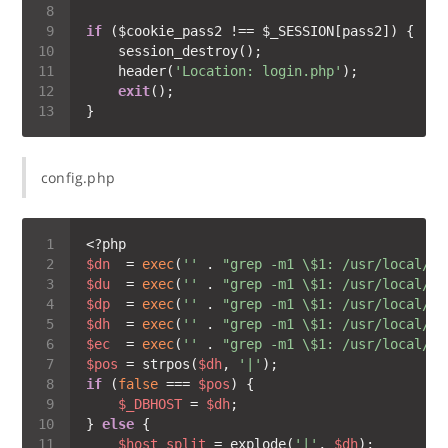
if
    header(
'Location: login.php'
exit
config.php
$dn
  = 
exec
(
''
 . 
"grep -m1 \$1: /usr/local/so
$du
  = 
exec
(
''
 . 
"grep -m1 \$1: /usr/local/so
$dp
  = 
exec
(
''
 . 
"grep -m1 \$1: /usr/local/so
$dh
  = 
exec
(
''
 . 
"grep -m1 \$1: /usr/local/so
$ec
  = 
exec
(
''
 . 
"grep -m1 \$1: /usr/local/so
$pos
 = strpos(
$dh
, 
'|'
if
 (
false
 === 
$pos
$_DBHOST
 = 
$dh
} 
else
$host_split
 = explode(
'|'
, 
$dh