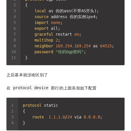
local
source
import
none
export
graceful
 restart 
on
multihop
2
neighbor
169.254.169.254
 as 
64515
password
"你的bgp密码"
之后基本就没啥区别了
在
那行的上面添加如下配置
protocol device
protocol
route
1.1.1.0
/
24
 via 
8.8.8.8