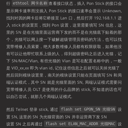
行
查看接口状态，插入 Pon Stick 的接口会
ethtool 网卡名称
显示网卡速率而没插入 Pon Stick 的接口速率会显示 Unknown,
找到对因的网卡后将它桥接至 Lan 口，然后打开 192.168.1.1 进
入 stick 的设置页，找到 Pon 设置，这里需要填写 SN 信息，这
里的 SN 是在光猫里面运营商下发的而不是在光猫底下贴着的那
个，光猫可以网上搜一下破解超级管理员密码的方法，也可以找
宽带维修人员索要，绝大多数维修人员都有权限获取，如果他没
有可以让他帮忙联系上级的人，得到超级密码之后进入光猫，记
下 SN/MAC/Vlan, 有些光猫的 Vlan 是写在配置名称中的，一般
是 VID_xx,xx 即为 vlan id, 记住这些信息之后就可以关掉光猫了
然后回到模块设置里，南天的模块设置只能在页面填写 SN 和局
端认证模式，其中 SN 就是光猫里面的 SN, 局端认证模式需要问
宽带维修人员 OLT 是使用的什么品牌的 stick, 不知道的话也可
以自己尝试，就那几个局端认证模式.
然后 Telnet 登录 stick, 通过
设
flash set GPON_SN 光猫SN
置 SN, 这里的 SN 为光猫背面的 SN 并非运营商下发 SN
设置 SN 之后再通过
设
flash set ELAN_MAC_ADDR 光猫MAC