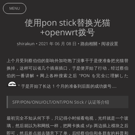
MENU
使用pon stick替换光猫
+openwrt拨号
shirakun
•
2021 年 06 月 08 日
•
路由相關
•
阅读设置
上个月受到蔡伯伯的影响外加吃饱了没事干于是便准备把光猫替
换掉，这样可以省几个插座插口，于是便开始了行动，经过蔡伯
伯的一番讲解 + 网上各种搜索之后 "PON を完全に理解した
" 于是开始了长达 1 个月的准备到后面的成功拨号....
SFP/PON/ONU/OLT/ONT/PON Stick / 认证等介绍
最初完全不知从何下手，只记得小时候看电视，光纤就是一个玻
璃，然后就以为和网线一样，把网卡换成 sfp 两边插上模块之后
即可，然后差点就去随意下了单，后经蔡伯伯和各群友的科普和