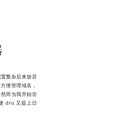
器
由于配置繁杂后来放弃
面板方便管理域名，
户，然而当我开始尝
自建 dns 又提上日