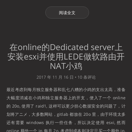
阅读全文
在online的Dedicated server上
安装esxi并使用LEDE做软路由开
NAT小鸡
2017 年 11 月 16 日 •
10 条评论
最近考虑到每月独立服务器和乱七八糟的小鸡的支出太高，准备
大幅度消减在小鸡和独立服务器上的开支，便入了一个 online
的 20o, 使用了 raid1, 这样可以更少担心数据安全的问题了，计
划将アニメ，大多数网站，gitlab 都放在 20o 里，由于环境太多
还有需要 windows 执行一些任务，所以决定使用 esxi, 然而
online 额外一个 ip 每月 2o, 考虑到成本则决定只买一个额外 ip,